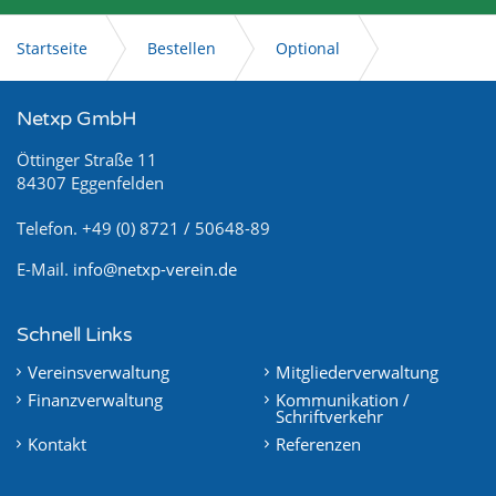
Startseite
Bestellen
Optional
Netxp-Verein Pro
Netxp GmbH
Öttinger Straße 11
84307 Eggenfelden
Telefon. +49 (0) 8721 / 50648-89
E-Mail.
info@netxp-verein.de
Schnell Links
Vereinsverwaltung
Mitgliederverwaltung
Finanzverwaltung
Kommunikation /
Schriftverkehr
Kontakt
Referenzen