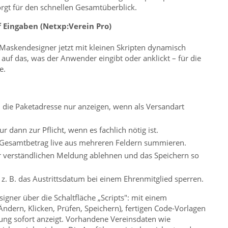
gt für den schnellen Gesamtüberblick.
 Eingaben (Netxp:Verein Pro)
 Maskendesigner jetzt mit kleinen Skripten dynamisch
auf das, was der Anwender eingibt oder anklickt – für die
e.
B. die Paketadresse nur anzeigen, wenn als Versandart
ur dann zur Pflicht, wenn es fachlich nötig ist.
 Gesamtbetrag live aus mehreren Feldern summieren.
r verständlichen Meldung ablehnen und das Speichern so
 z. B. das Austrittsdatum bei einem Ehrenmitglied sperren.
igner über die Schaltfläche „Scripts": mit einem
ndern, Klicken, Prüfen, Speichern), fertigen Code-Vorlagen
kung sofort anzeigt. Vorhandene Vereinsdaten wie