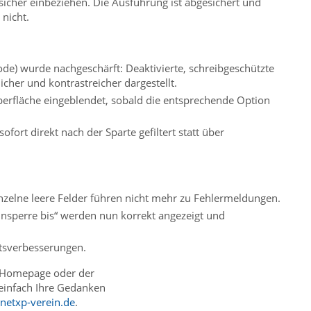
sicher einbeziehen. Die Ausführung ist abgesichert und
nicht.
) wurde nachgeschärft: Deaktivierte, schreibgeschützte
cher und kontrastreicher dargestellt.
Oberfläche eingeblendet, sobald die entsprechende Option
fort direkt nach der Sparte gefiltert statt über
inzelne leere Felder führen nicht mehr zu Fehlermeldungen.
sperre bis“ werden nun korrekt angezeigt und
ätsverbesserungen.
r Homepage oder der
 einfach Ihre Gedanken
netxp-verein.de
.